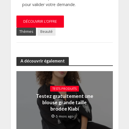
pour valider votre demande.
DÉCOUVRIR L’OFFRE
Thèmes
Beauté
A découvrir également
TESTS PRODUITS
Testez gratuitement une
blouse grande taille
brodée Kiabi
5 mois ago