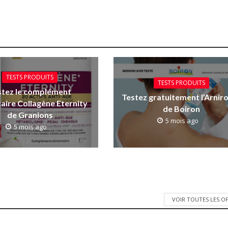
TESTS PRODUITS
TESTS PRODUITS
stez le complément
Testez gratuitement l’Arniro
aire Collagène Eternity
de Boiron
de Granions
5 mois ago
5 mois ago
VOIR TOUTES LES O