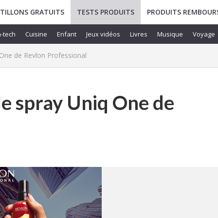
TILLONS GRATUITS
TESTS PRODUITS
PRODUITS REMBOUR
-tech
Cuisine
Enfant
Jeux vidéos
Livres
Musique
Voyage
 One de Revlon Professional
le spray Uniq One de