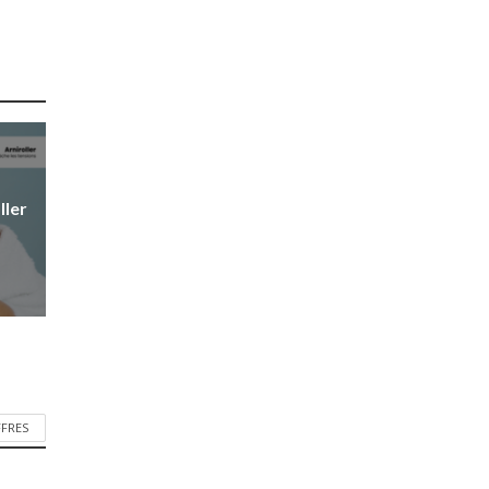
ller
FFRES