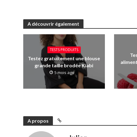
A découvrir également
TESTS PRODUITS
Te
Testez gratuitement une blouse
aliment
grande taille brodée Kiabi
5 mois ago
A propos