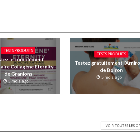
TESTS PRODUITS
TESTS PRODUITS
stez le complément
Testez gratuitement l’Arniro
aire Collagène Eternity
de Boiron
de Granions
5 mois ago
5 mois ago
VOIR TOUTES LES O