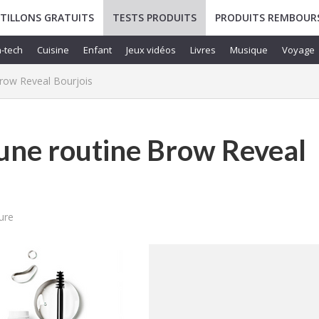
TILLONS GRATUITS
TESTS PRODUITS
PRODUITS REMBOUR
-tech
Cuisine
Enfant
Jeux vidéos
Livres
Musique
Voyage
Brow Reveal Bourjois
 une routine Brow Reveal
ure