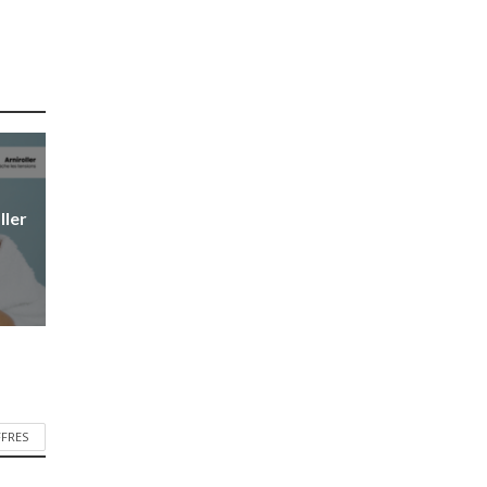
ller
FFRES