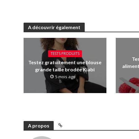
A découvrir également
TESTS PRODUITS
Te
Testez gratuitement une blouse
aliment
grande taille brodée Kiabi
5 mois ago
A propos