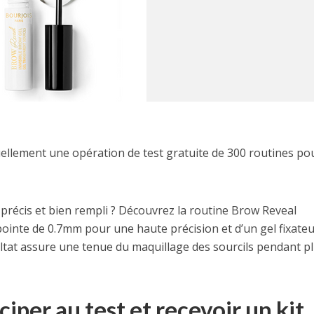
ellement une opération de test gratuite de 300 routines po
 précis et bien rempli ? Découvrez la routine Brow Reveal
ointe de 0.7mm pour une haute précision et d’un gel fixate
sultat assure une tenue du maquillage des sourcils pendant p
per au test et recevoir un kit