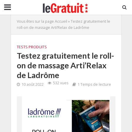
Vous êtes sur la page
Accueil
»
Testez gratuitement le
roll-on de massage Arti’Relax de Ladrôme
TESTS PRODUITS
Testez gratuitement le roll-
on de massage Arti’Relax
de Ladrôme
532 vues
10 août 2022
1 Temps de lecture