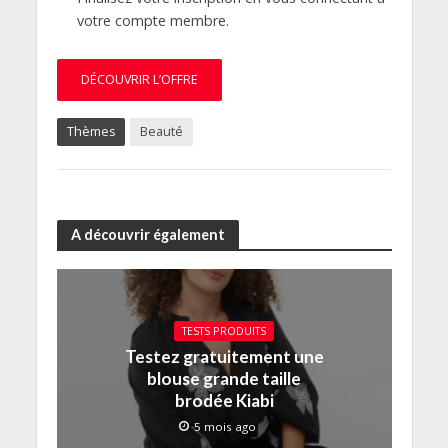
votre compte membre.
DÉCOUVRIR L’OFFRE
Thèmes
Beauté
A découvrir également
TESTS PRODUITS
Testez gratuitement une
blouse grande taille
brodée Kiabi
5 mois ago