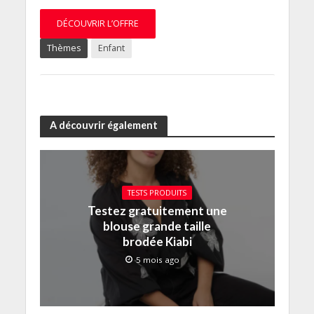
DÉCOUVRIR L’OFFRE
Thèmes
Enfant
A découvrir également
TESTS PRODUITS
Testez gratuitement une
blouse grande taille
brodée Kiabi
5 mois ago