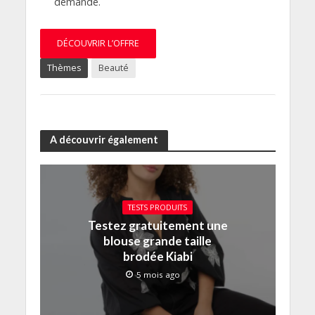
demande.
DÉCOUVRIR L’OFFRE
Thèmes
Beauté
A découvrir également
TESTS PRODUITS
Testez gratuitement une
blouse grande taille
brodée Kiabi
5 mois ago