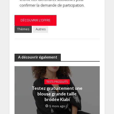
confirmer la demande de participation.
DÉCOUVRIR L’OFFRE
Thèmes
Autres
A découvrir également
TESTS PRODUITS
Testez gratuitement une
blouse grande taille
brodée Kiabi
5 mois ago