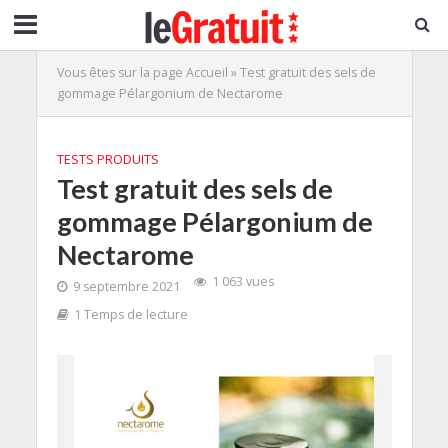
Vous êtes sur la page
Accueil
»
Test gratuit des sels de
gommage Pélargonium de Nectarome
TESTS PRODUITS
Test gratuit des sels de
gommage Pélargonium de
Nectarome
1 063 vues
9 septembre 2021
1 Temps de lecture