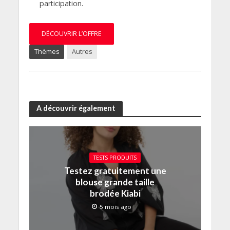
participation.
DÉCOUVRIR L’OFFRE
Thèmes
Autres
A découvrir également
TESTS PRODUITS
Testez gratuitement une
blouse grande taille
brodée Kiabi
5 mois ago