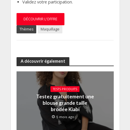
Validez votre participation.
DÉCOUVRIR L’OFFRE
Thèmes
Maquillage
A découvrir également
TESTS PRODUITS
Testez gratuitement une
blouse grande taille
brodée Kiabi
5 mois ago