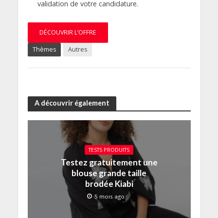
validation de votre candidature.
DÉCOUVRIR L’OFFRE
Thèmes
Autres
A découvrir également
TESTS PRODUITS
Testez gratuitement une
blouse grande taille
brodée Kiabi
5 mois ago