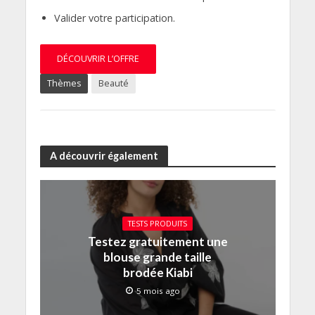
Valider votre participation.
DÉCOUVRIR L’OFFRE
Thèmes
Beauté
A découvrir également
TESTS PRODUITS
Testez gratuitement une
blouse grande taille
brodée Kiabi
5 mois ago