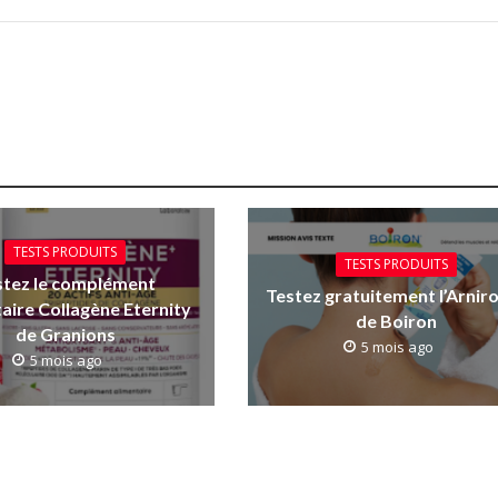
TESTS PRODUITS
TESTS PRODUITS
stez le complément
Testez gratuitement l’Arniro
aire Collagène Eternity
de Boiron
de Granions
5 mois ago
5 mois ago