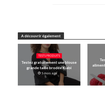
A découvrir également
TESTS PRODUITS
Te
Testez gratuitement une blouse
aliment
grande taille brodée Kiabi
5 mois ago