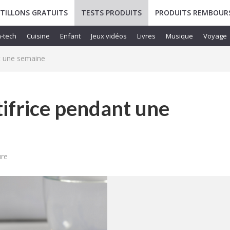
TILLONS GRATUITS
TESTS PRODUITS
PRODUITS REMBOUR
-tech
Cuisine
Enfant
Jeux vidéos
Livres
Musique
Voyage
nt une semaine
tifrice pendant une
ure