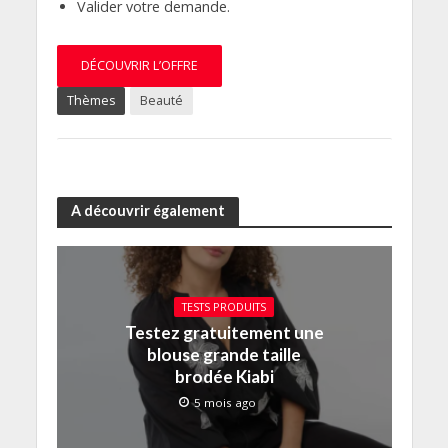
Valider votre demande.
DÉCOUVRIR L’OFFRE
Thèmes
Beauté
A découvrir également
TESTS PRODUITS
Testez gratuitement une
blouse grande taille
brodée Kiabi
5 mois ago