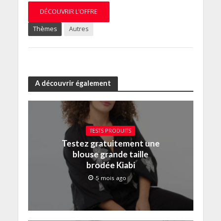
DÉCOUVRIR L’OFFRE
Thèmes
Autres
A découvrir également
TESTS PRODUITS
Testez gratuitement une
blouse grande taille
brodée Kiabi
5 mois ago