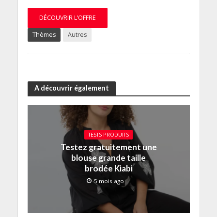
DÉCOUVRIR L’OFFRE
Thèmes
Autres
A découvrir également
TESTS PRODUITS
Testez gratuitement une
blouse grande taille
brodée Kiabi
5 mois ago