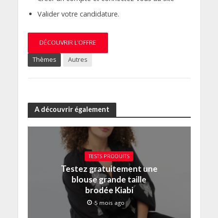
Valider votre candidature.
DÉCOUVRIR L’OFFRE
Thèmes
Autres
A découvrir également
TESTS PRODUITS
Testez gratuitement une
blouse grande taille
brodée Kiabi
5 mois ago