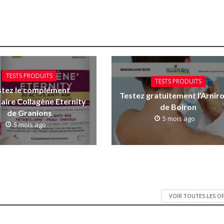
TESTS PRODUITS
TESTS PRODUITS
stez le complément
Testez gratuitement l’Arniro
aire Collagène Eternity
de Boiron
de Granions
5 mois ago
5 mois ago
VOIR TOUTES LES O