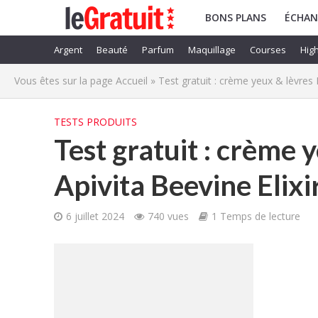
BONS PLANS
ÉCHAN
Argent
Beauté
Parfum
Maquillage
Courses
High
Vous êtes sur la page
Accueil
»
Test gratuit : crème yeux & lèvres L
TESTS PRODUITS
Test gratuit : crème y
Apivita Beevine Elixi
6 juillet 2024
740 vues
1 Temps de lecture