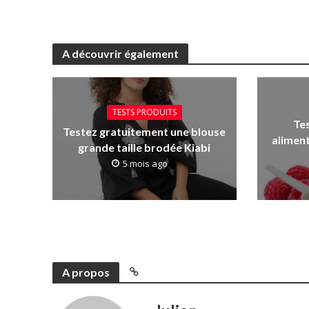
A découvrir également
TESTS PRODUITS
Te
Testez gratuitement une blouse
aliment
grande taille brodée Kiabi
5 mois ago
A propos