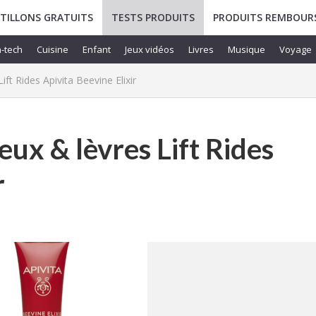
TILLONS GRATUITS
TESTS PRODUITS
PRODUITS REMBOUR
-tech
Cuisine
Enfant
Jeux vidéos
Livres
Musique
Voyage
ift Rides Apivita Beevine Elixir
eux & lèvres Lift Rides
r