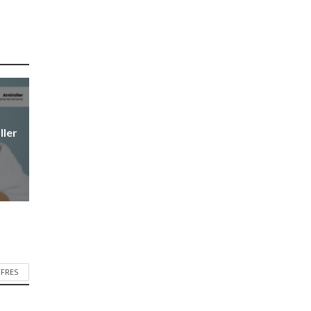
ller
FFRES