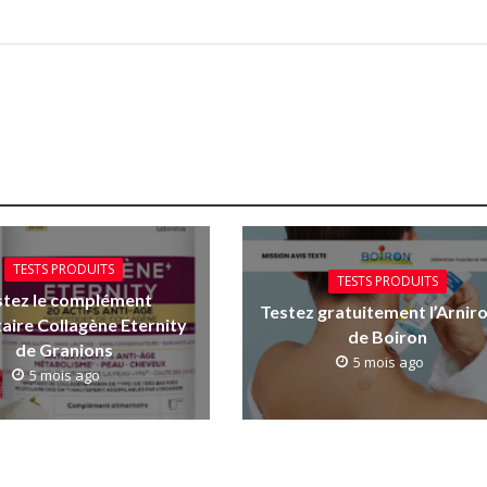
TESTS PRODUITS
TESTS PRODUITS
stez le complément
Testez gratuitement l’Arniro
aire Collagène Eternity
de Boiron
de Granions
5 mois ago
5 mois ago