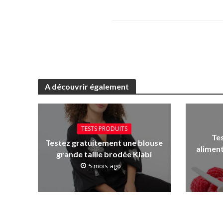
A découvrir également
TESTS PRODUITS
Te
Testez gratuitement une blouse
aliment
grande taille brodée Kiabi
5 mois ago