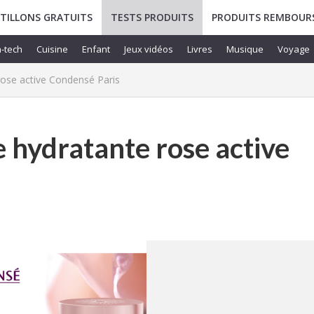
TILLONS GRATUITS
TESTS PRODUITS
PRODUITS REMBOUR
-tech
Cuisine
Enfant
Jeux vidéos
Livres
Musique
Voyage
 rose active Condensé Paris
me hydratante rose active