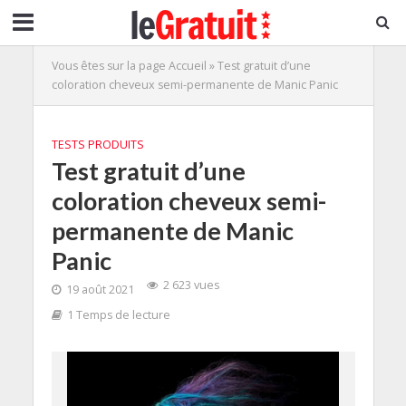
Vous êtes sur la page
Accueil
»
Test gratuit d’une
coloration cheveux semi-permanente de Manic Panic
TESTS PRODUITS
Test gratuit d’une
coloration cheveux semi-
permanente de Manic
Panic
2 623 vues
19 août 2021
1 Temps de lecture