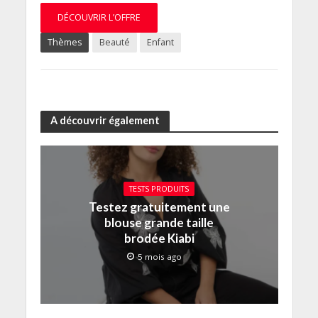
DÉCOUVRIR L’OFFRE
Thèmes
Beauté
Enfant
A découvrir également
TESTS PRODUITS
Testez gratuitement une
blouse grande taille
brodée Kiabi
5 mois ago