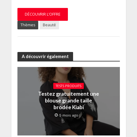
DÉCOUVRIR L’OFFRE
Thèmes
Beauté
A découvrir également
TESTS PRODUITS
Testez gratuitement une
blouse grande taille
brodée Kiabi
5 mois ago