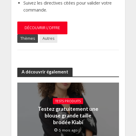
Suivez les directives citées pour valider votre
commande.
DÉCOUVRIR L’OFFRE
Thèmes
Autres
A découvrir également
TESTS PRODUITS
Testez gratuitement une
blouse grande taille
brodée Kiabi
5 mois ago