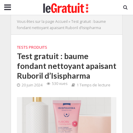
Vous êtes sur la page
Accueil
»
Test gratuit : baume
fondant nettoyant apaisant Ruboril d’Isispharma
TESTS PRODUITS
Test gratuit : baume
fondant nettoyant apaisant
Ruboril d’Isispharma
530 vues
20 juin 2024
1 Temps de lecture