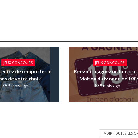
JEUX CONCOURS
JEUX CONCOURS
: tentez de remporter le
Reevolt : gagnez un bon d’a
ans de votre choix
Maison du Monde de 100 
5 mois ago
5 mois ago
VOIR TOUTES LES O