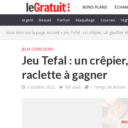
BONS PLANS
ÉCHAN
Argent
Beauté
Parfum
Maquillage
Courses
High
Vous êtes sur la page
Accueil
»
Jeu Tefal : un crêpier, un gaufrier 
JEUX CONCOURS
Jeu Tefal : un crêpier
raclette à gagner
5 octobre 2022
760 vues
1 Temps de lecture