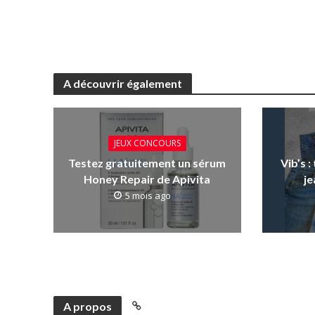
A découvrir également
JEUX CONCOURS
Testez gratuitement un sérum
Vib’s 
Honey Repair de Apivita
je
5 mois ago
A propos