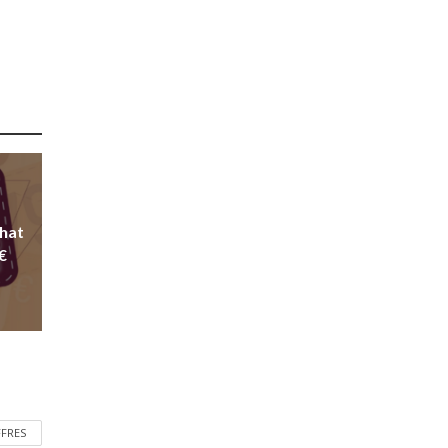
chat
€
FFRES