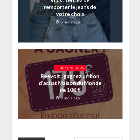
Vib’s : tentez de
remporter le jeans de
votre choix
5 mois ago
JEUX CONCOURS
Reevolt : gagnez un bon
d’achat Maison du Monde
de 100 €
5 mois ago