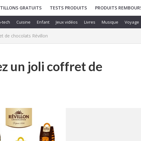
TILLONS GRATUITS
TESTS PRODUITS
PRODUITS REMBOUR
-tech
Cuisine
Enfant
Jeux vidéos
Livres
Musique
Voyage
et de chocolats Révillon
 un joli coffret de