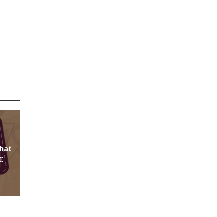
chat
€