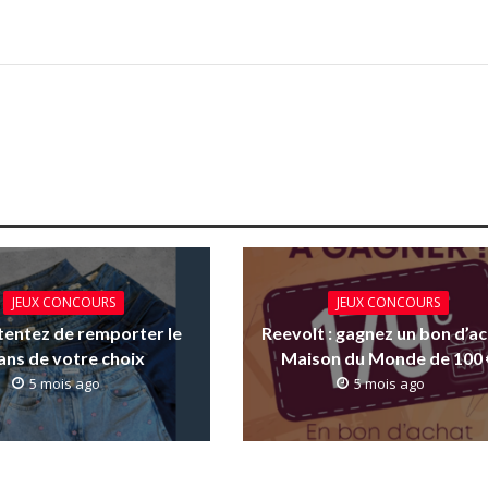
JEUX CONCOURS
JEUX CONCOURS
: tentez de remporter le
Reevolt : gagnez un bon d’a
ans de votre choix
Maison du Monde de 100 
5 mois ago
5 mois ago