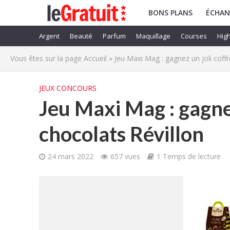
BONS PLANS
ÉCHAN
Argent
Beauté
Parfum
Maquillage
Courses
High
Vous êtes sur la page
Accueil
»
Jeu Maxi Mag : gagnez un joli coffr
JEUX CONCOURS
Jeu Maxi Mag : gagnez
chocolats Révillon
24 mars 2022
657 vues
1 Temps de lecture