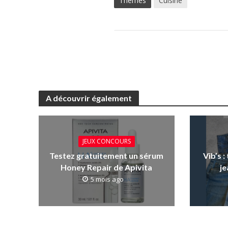
Thèmes
Cuisine
A découvrir également
JEUX CONCOURS
Testez gratuitement un sérum
Vib’s 
Honey Repair de Apivita
je
5 mois ago