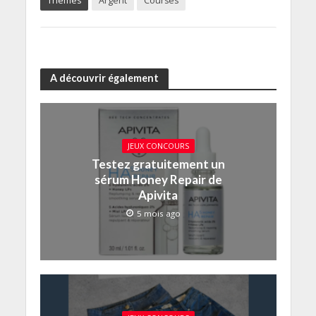
Thèmes
Argent
Courses
A découvrir également
JEUX CONCOURS
Testez gratuitement un
sérum Honey Repair de
Apivita
5 mois ago