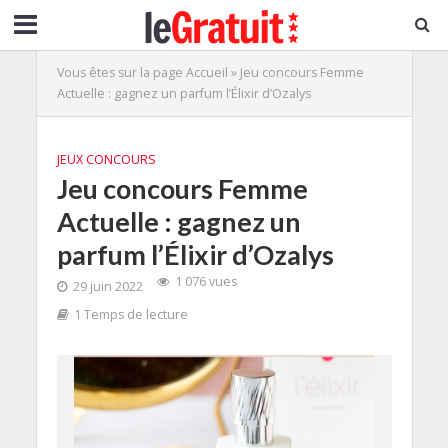
Vous êtes sur la page
Accueil
»
Jeu concours Femme
Actuelle : gagnez un parfum l’Élixir d’Ozalys
JEUX CONCOURS
Jeu concours Femme
Actuelle : gagnez un
parfum l’Élixir d’Ozalys
1 076 vues
29 juin 2022
1 Temps de lecture