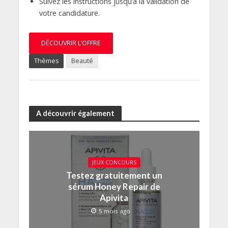
Suivez les instructions jusqu’à la validation de
votre candidature.
DÉCOUVRIR L’OFFRE
Thèmes
Beauté
A découvrir également
JEUX CONCOURS
Testez gratuitement un
sérum Honey Repair de
Apivita
5 mois ago