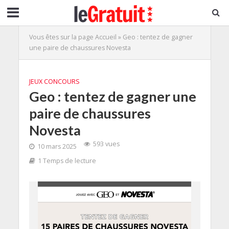
Vous êtes sur la page
Accueil
»
Geo : tentez de gagner
une paire de chaussures Novesta
JEUX CONCOURS
Geo : tentez de gagner une
paire de chaussures
Novesta
593 vues
10 mars 2025
1 Temps de lecture