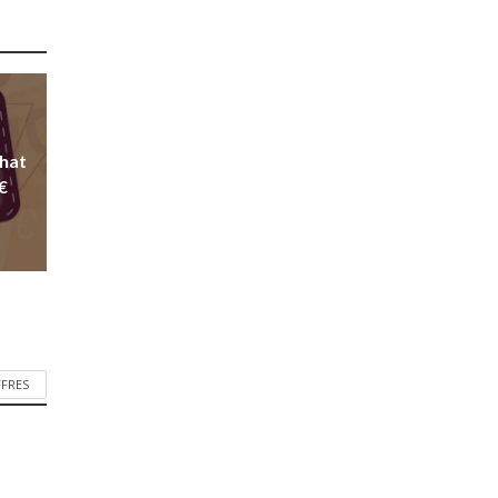
chat
€
FFRES