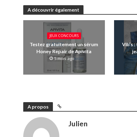
A découvrir également
JEUX CONCOURS
Testez gratuitement un sérum
Vib’s 
Honey Repair de Apivita
je
5 mois ago
A propos
Julien