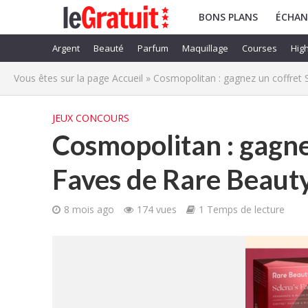
BONS PLANS
ÉCHAN
Argent
Beauté
Parfum
Maquillage
Courses
High
Vous êtes sur la page
Accueil
»
Cosmopolitan : gagnez un coffret 
JEUX CONCOURS
Cosmopolitan : gagne
Faves de Rare Beaut
8 mois ago
174 vues
1 Temps de lecture