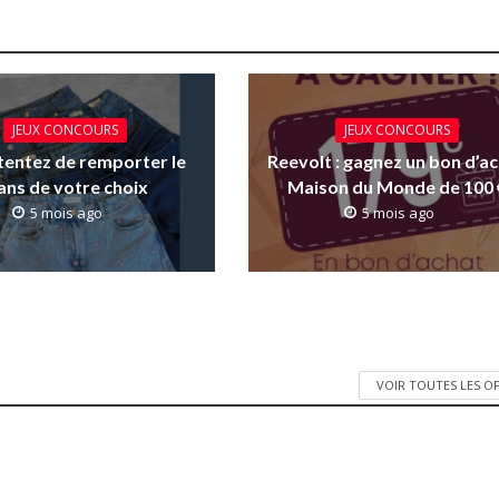
JEUX CONCOURS
JEUX CONCOURS
: tentez de remporter le
Reevolt : gagnez un bon d’a
ans de votre choix
Maison du Monde de 100 
5 mois ago
5 mois ago
VOIR TOUTES LES O