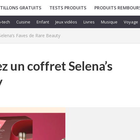
TILLONS GRATUITS
TESTS PRODUITS
PRODUITS REMBOUR
-tech
Cuisine
Enfant
Jeux vidéos
Livres
Musique
Voyage
Selena’s Faves de Rare Beauty
z un coffret Selena’s
y