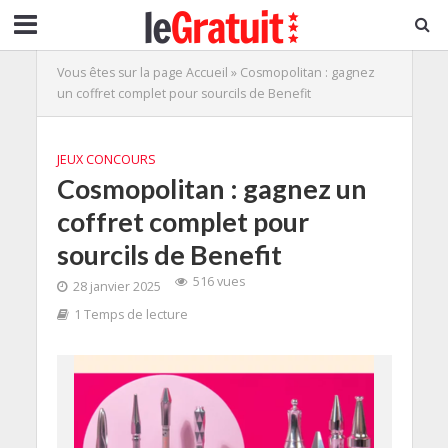
Vous êtes sur la page
Accueil
»
Cosmopolitan : gagnez
un coffret complet pour sourcils de Benefit
JEUX CONCOURS
Cosmopolitan : gagnez un
coffret complet pour
sourcils de Benefit
516 vues
28 janvier 2025
1 Temps de lecture