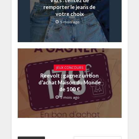
Vib’s : tentez de
remporter le jeans de
votre choix
5 mois ago
JEUX CONCOURS
Reevolt : gagnez un bon
d’achat Maison du Monde
de 100 €
5 mois ago