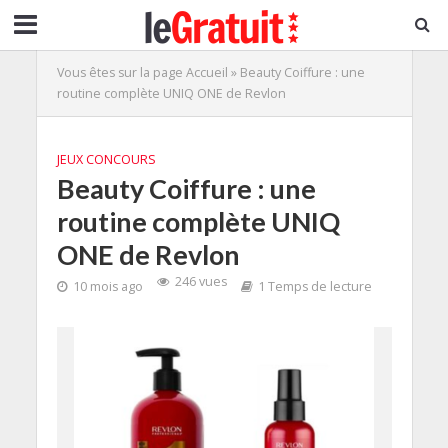
Vous êtes sur la page
Accueil
»
Beauty Coiffure : une
routine complète UNIQ ONE de Revlon
JEUX CONCOURS
Beauty Coiffure : une
routine complète UNIQ
ONE de Revlon
246 vues
10 mois ago
1 Temps de lecture