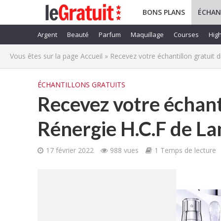
BONS PLANS
ÉCHAN
Argent
Beauté
Parfum
Maquillage
Courses
High
Vous êtes sur la page
Accueil
»
Recevez votre échantillon gratuit
ÉCHANTILLONS GRATUITS
Recevez votre échant
Rénergie H.C.F de L
17 février 2022
988 vues
1 Temps de lecture