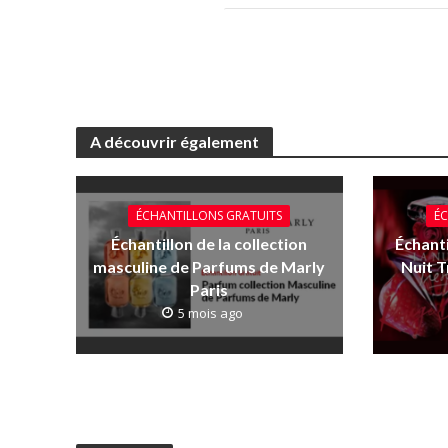
A découvrir également
ÉCHANTILLONS GRATUITS
ÉC
Échantillon de la collection
Échanti
masculine de Parfums de Marly
Nuit 
Paris
5 mois ago