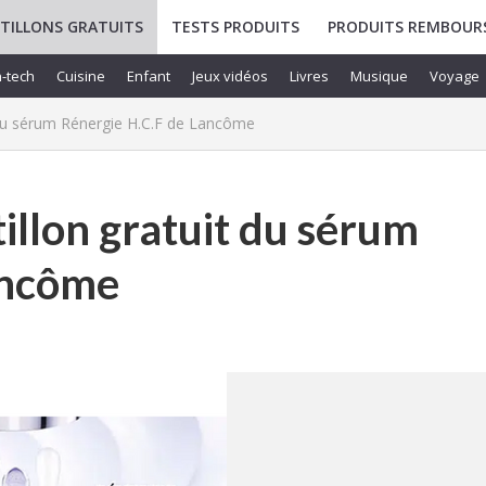
TILLONS GRATUITS
TESTS PRODUITS
PRODUITS REMBOUR
-tech
Cuisine
Enfant
Jeux vidéos
Livres
Musique
Voyage
 du sérum Rénergie H.C.F de Lancôme
illon gratuit du sérum
ancôme