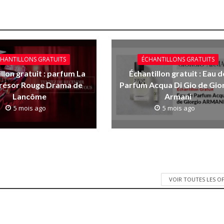
HANTILLONS GRATUITS
ÉCHANTILLONS GRATUITS
llon gratuit : parfum La
Échantillon gratuit : Eau d
Trésor Rouge Drama de
Parfum Acqua Di Gio de Gio
Lancôme
Armani
5 mois ago
5 mois ago
VOIR TOUTES LES O