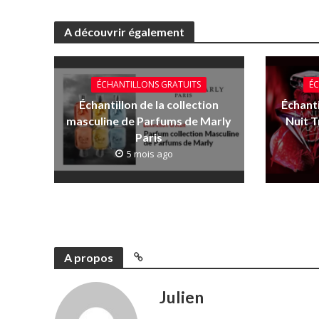
A découvrir également
ÉCHANTILLONS GRATUITS
ÉC
Échantillon de la collection
Échanti
masculine de Parfums de Marly
Nuit 
Paris
5 mois ago
A propos
Julien