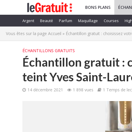
BONS PLANS
ÉCHAN
Argent
Beauté
Parfum
Maquillage
Courses
High
Vous êtes sur la page
Accueil
»
Échantillon gratuit : choisissez vot
ÉCHANTILLONS GRATUITS
Échantillon gratuit : 
teint Yves Saint-Lau
14 décembre 2021
1 898 vues
1 Temps de lec