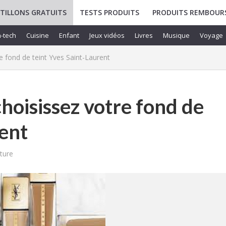
TILLONS GRATUITS
TESTS PRODUITS
PRODUITS REMBOUR
-tech
Cuisine
Enfant
Jeux vidéos
Livres
Musique
Voyage
re fond de teint Yves Saint-Laurent
choisissez votre fond de
rent
ture