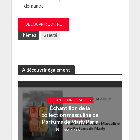
demande.
DÉCOUVRIR L’OFFRE
Thèmes
Beauté
A découvrir également
ÉCHANTILLONS GRATUITS
Échantillon de la
collection masculine de
Parfums de Marly Paris
5 mois ago