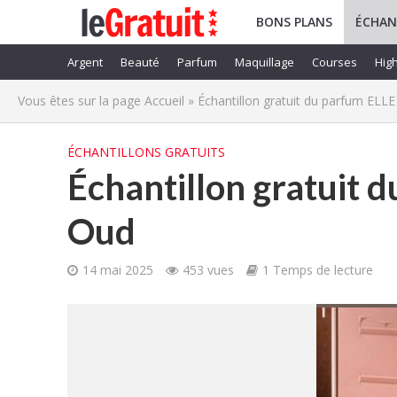
BONS PLANS
ÉCHAN
Argent
Beauté
Parfum
Maquillage
Courses
High
Vous êtes sur la page
Accueil
»
Échantillon gratuit du parfum ELL
ÉCHANTILLONS GRATUITS
Échantillon gratuit 
Oud
14 mai 2025
453 vues
1 Temps de lecture