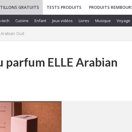
TILLONS GRATUITS
TESTS PRODUITS
PRODUITS REMBOUR
-tech
Cuisine
Enfant
Jeux vidéos
Livres
Musique
Voyage
E Arabian Oud
du parfum ELLE Arabian