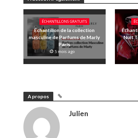
ÉCHANTILLONS GRATUITS
ÉC
Échantillon de la collection
Échanti
masculine de Parfums de Marly
Nuit 
Paris
5 mois ago
A propos
Julien