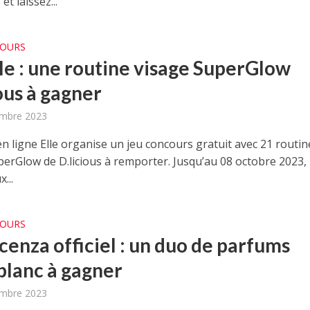
et laissez...
COURS
lle : une routine visage SuperGlow
ous à gagner
embre 2023
n ligne Elle organise un jeu concours gratuit avec 21 routin
perGlow de D.licious à remporter. Jusqu’au 08 octobre 2023, 
...
COURS
cenza officiel : un duo de parfums
lanc à gagner
embre 2023