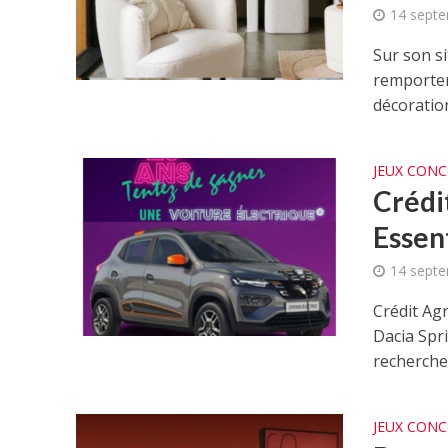
14 sept
Sur son s
remporter
décoration
JEUX CON
Crédi
Essen
14 sept
Crédit Ag
Dacia Spri
recherche.
JEUX CON