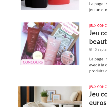
La page I
jeu un du
JEUX CON
Jeu c
beaut
15 sept
La page I
avec à la 
produits de
JEUX CON
Jeu c
euros