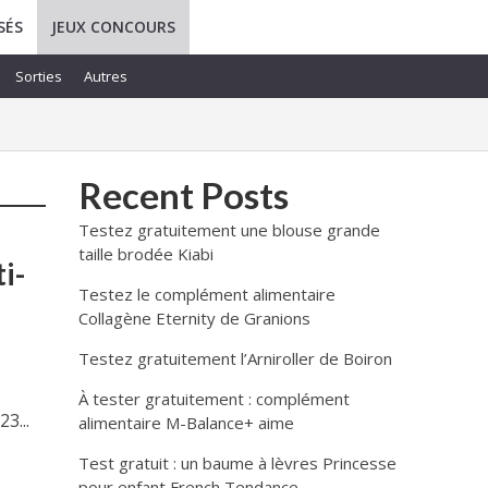
SÉS
JEUX CONCOURS
Sorties
Autres
Recent Posts
Testez gratuitement une blouse grande
taille brodée Kiabi
i-
Testez le complément alimentaire
Collagène Eternity de Granions
Testez gratuitement l’Arniroller de Boiron
À tester gratuitement : complément
3...
alimentaire M-Balance+ aime
Test gratuit : un baume à lèvres Princesse
pour enfant French Tendance