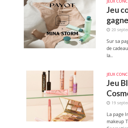
JEUX CON
Jeu c
gagne
20 sept
Sur sa pa
de cadeau
la...
JEUX CON
Jeu B
Cosme
19 sept
La page I
makeup Ta