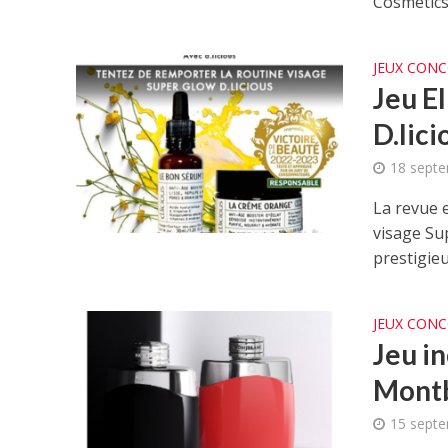
Cosmetics 
JEUX CON
Jeu E
D.lici
18 sept
La revue e
visage Su
prestigieux
JEUX CON
Jeu in
Montb
15 sept