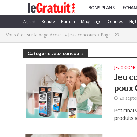
BONS PLANS
ÉCHAN
Argent
Beauté
Parfum
Maquillage
Courses
High
Vous êtes sur la page
Accueil
»
Jeux concours
»
Page 129
Catégorie Jeux concours
JEUX CON
Jeu co
poux 
20 sept
Boticinal 
produits a