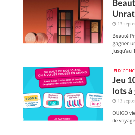
Beaut
Unrat
13 sept
Beauté Pr
gagner u
Jusqu’au 1ᵉ
JEUX CON
Jeu 1
lots à
13 sept
OUIGO vie
de voyage 