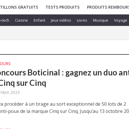
TILLONS GRATUITS
TESTS PRODUITS
PRODUITS REMBOUR
-tech
Cuisine
Enfant
Jeux vidéos
Livres
Musique
Voyage
COURS
ncours Boticinal : gagnez un duo ant
Cinq sur Cinq
embre 2023
va procéder à un tirage au sort exceptionnel de 50 lots de 2
nti-poux de la marque Cinq sur Cinq. Jusqu’au 13 octobre 202